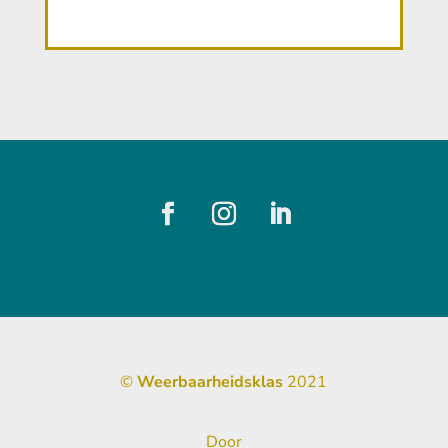
©
Weerbaarheidsklas
2021
Door