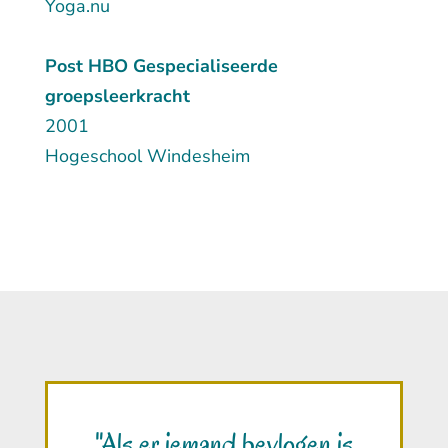
Yoga.nu
Post HBO Gespecialiseerde
groepsleerkracht
2001
Hogeschool Windesheim
"Als er iemand bevlogen is