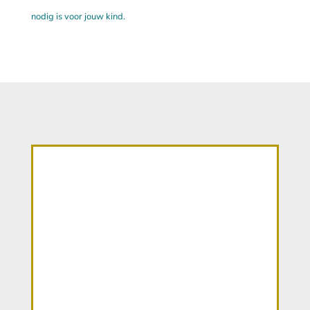
nodig is voor jouw kind.
"Ellis is een harde werker
met oog voor de kinderen.
Ze staat klaar als iemand
haar nodig heeft."