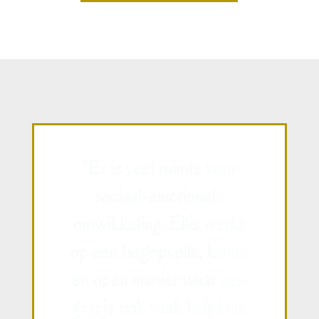
"Ik had eerder een beetje
moeite met focussen en
nu kan ik me beter
concentreren. Juf Ellis