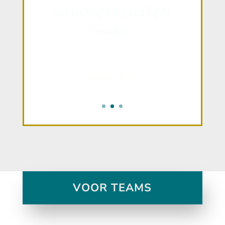
was ook super aardig."
Alisha,
10 jaar
VOOR TEAMS